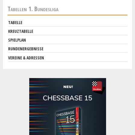
Vereine & Adressen
Tabellen 1. Bundesliga
TOOLS
TABELLE
KREUZTABELLE
ELO-Rechner
SPIELPLAN
DWZ-Rechner
RUNDENERGEBNISSE
ELO- und DWZ-Rechner für die Homepage
VEREINE & ADRESSEN
Tabellen-Widget Bundesliga
Tabellen-Widget 2. Ligen
DIE LIGA
Format
Downloads
Links