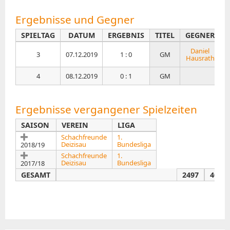
TEAMS
Ergebnisse und Gegner
Spielersuche
SPIELTAG
DATUM
ERGEBNIS
TITEL
GEGNER
E
MEDIEN
Daniel
3
07.12.2019
1 : 0
GM
2
Hausrath
Fotos
4
08.12.2019
0 : 1
GM
2
Videos
Ergebnisse vergangener Spielzeiten
PARTIEN
SAISON
VEREIN
LIGA
FRAUEN
Schachfreunde
1.
Deizisau
Bundesliga
2018/19
Schachfreunde
1.
Tabelle
Deizisau
Bundesliga
2017/18
Kreuztabelle
GESAMT
2497
40/58
Spielplan
Rundenergebnisse
Statistik