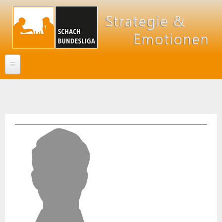
Direkt
zum
Inhalt
NEWS
Sie sind hier
Spielberichte
Klubnews
Interviews
Bundesliga
Ullis Randnotizen
Kolumnen