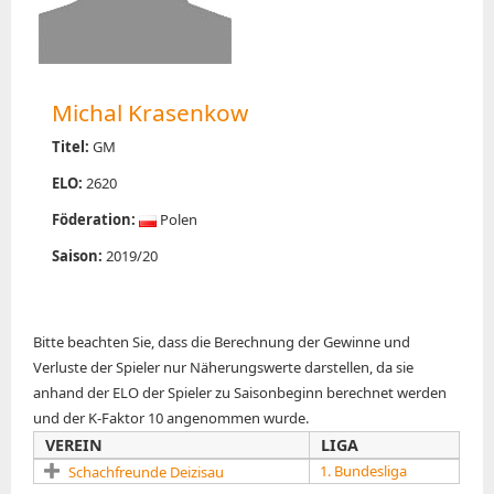
Aus aller Welt
Weihnachtsrätsel
Schachgeschichten
Michal Krasenkow
LIVE!
Titel:
GM
Frauenbundesliga Live
ELO:
2620
Föderation:
Polen
ERGEBNISSE
Saison:
2019/20
Aktuelle Tabelle
Kreuztabelle
Bitte beachten Sie, dass die Berechnung der Gewinne und
Spielplan
Verluste der Spieler nur Näherungswerte darstellen, da sie
Ergebnisse
anhand der ELO der Spieler zu Saisonbeginn berechnet werden
Ewige Tabelle
und der K-Faktor 10 angenommen wurde.
VEREIN
LIGA
Hall of Fame
1. Bundesliga
Schachfreunde Deizisau